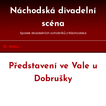
Skip
To
Náchodská divadelní
Content
scéna
Spolek divadelních ochotníků z Náchodska
Menu
Představení ve Vale u
Dobrušky