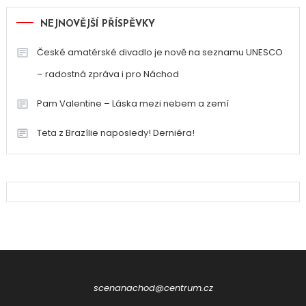
NEJNOVĚJŠÍ PŘÍSPĚVKY
České amatérské divadlo je nově na seznamu UNESCO
– radostná zpráva i pro Náchod
Pam Valentine – Láska mezi nebem a zemí
Teta z Brazílie naposledy! Derniéra!
scenanachod@centrum.cz