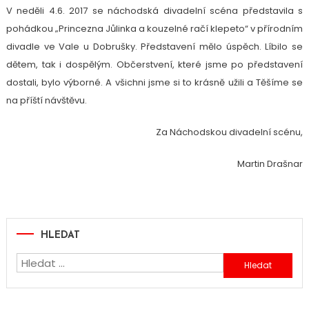
V neděli 4.6. 2017 se náchodská divadelní scéna představila s
pohádkou „Princezna Jůlinka a kouzelné račí klepeto“ v přírodním
divadle ve Vale u Dobrušky. Představení mělo úspěch. Líbilo se
dětem, tak i dospělým. Občerstvení, které jsme po představení
dostali, bylo výborné. A všichni jsme si to krásně užili a Těšíme se
na příští návštěvu.
Za Náchodskou divadelní scénu,
Martin Drašnar
HLEDAT
Vyhledávání